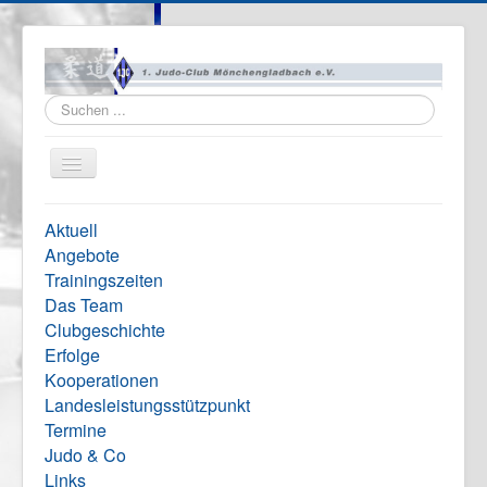
Suchen
...
Navigation
an/aus
Home
Aktuell
Vereinsinfo
Angebote
Trainingszeiten
Formulare
Das Team
Impressum
Clubgeschichte
Erfolge
Kooperationen
Landesleistungsstützpunkt
Termine
Judo & Co
Links