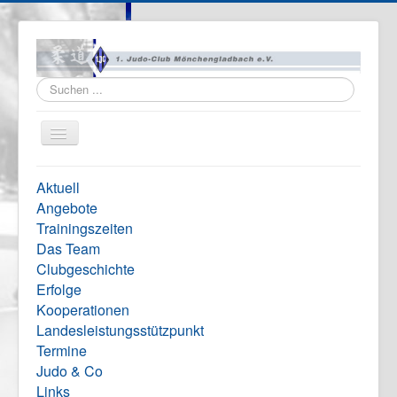
Suchen
...
Navigation
an/aus
Home
Aktuell
Vereinsinfo
Angebote
Trainingszeiten
Formulare
Das Team
Impressum
Clubgeschichte
Erfolge
Kooperationen
Landesleistungsstützpunkt
Termine
Judo & Co
Links