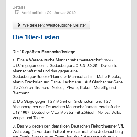
Details
Veröffentlicht: 29. Januar 2012
Weiterlesen: Westdeutsche Meister
Die 10er-Listen
Die 10 größten Mannschaftssiege
1. Finale Westdeutsche Mannschaftsmeisterschaft 1996
U18/m gegen den 1. Godesberger JC 3:3 (30:25). Der erste
Mannschaftstitel und das gegen eine
Godesberger/Beueler/Hennefer Mannschaft mit Malte Klocke,
Martin Drechsler und Daniel Lachmann. Auf Gladbacher Seite
die Zöbisch-Brothers, Nelles, Pivato, Ecken, Merettig und
Biermann.
2. Die Siege gegen TSV München-Großhadern und TSV
Abensberg bei der Deutschen Mannschaftsmeisterschaft der
U18 1997. Deutscher Vize-Meister mit Zöbisch, Nelles, Bolla,
Vaupel und Tölzer.
3. Das 9:5 gegen den damaligen Deutschen Rekordmeister VfL
Wolfsburg (ja vor dem Fußball war das mal eine Judohochburg
mit Frank Wienecke im Team) bei der Aufstiegsrunde zur 2.