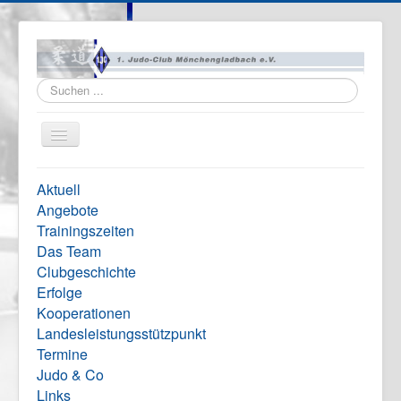
Suchen
...
Navigation
an/aus
Home
Aktuell
Vereinsinfo
Angebote
Trainingszeiten
Formulare
Das Team
Impressum
Clubgeschichte
Erfolge
Kooperationen
Landesleistungsstützpunkt
Termine
Judo & Co
Links