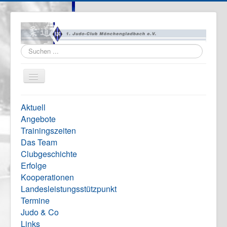
Suchen
...
Navigation
an/aus
Home
Aktuell
Vereinsinfo
Angebote
Trainingszeiten
Formulare
Das Team
Impressum
Clubgeschichte
Erfolge
Kooperationen
Landesleistungsstützpunkt
Termine
Judo & Co
Links