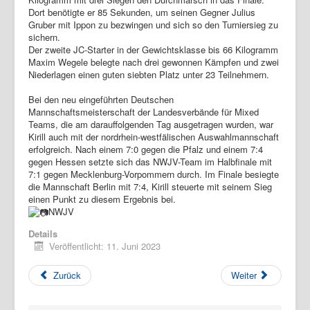
Dort benötigte er 85 Sekunden, um seinen Gegner Julius
Gruber mit Ippon zu bezwingen und sich so den Turniersieg zu
sichern.
Der zweite JC-Starter in der Gewichtsklasse bis 66 Kilogramm
Maxim Wegele belegte nach drei gewonnen Kämpfen und zwei
Niederlagen einen guten siebten Platz unter 23 Teilnehmern.
Bei den neu eingeführten Deutschen
Mannschaftsmeisterschaft der Landesverbände für Mixed
Teams, die am darauffolgenden Tag ausgetragen wurden, war
Kirill auch mit der nordrhein-westfälischen Auswahlmannschaft
erfolgreich. Nach einem 7:0 gegen die Pfalz und einem 7:4
gegen Hessen setzte sich das NWJV-Team im Halbfinale mit
7:1 gegen Mecklenburg-Vorpommern durch. Im Finale besiegte
die Mannschaft Berlin mit 7:4, Kirill steuerte mit seinem Sieg
einen Punkt zu diesem Ergebnis bei.
NWJV
Details
Veröffentlicht: 11. Juni 2023
Zurück
Weiter