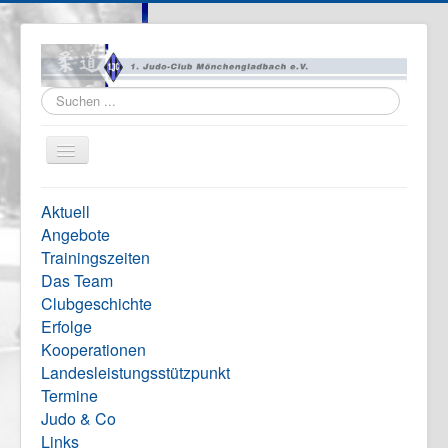
Suchen
...
Navigation
an/aus
Home
Aktuell
Vereinsinfo
Angebote
Trainingszeiten
Formulare
Das Team
Impressum
Clubgeschichte
Erfolge
Kooperationen
Landesleistungsstützpunkt
Termine
Judo & Co
Links