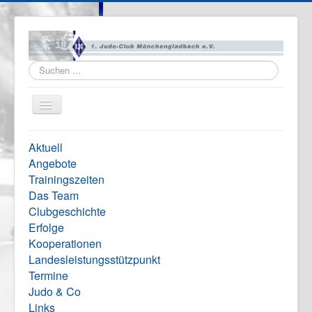
Suchen
...
Navigation
an/aus
Home
Aktuell
Vereinsinfo
Angebote
Trainingszeiten
Formulare
Das Team
Impressum
Clubgeschichte
Erfolge
Kooperationen
Landesleistungsstützpunkt
Termine
Judo & Co
Links